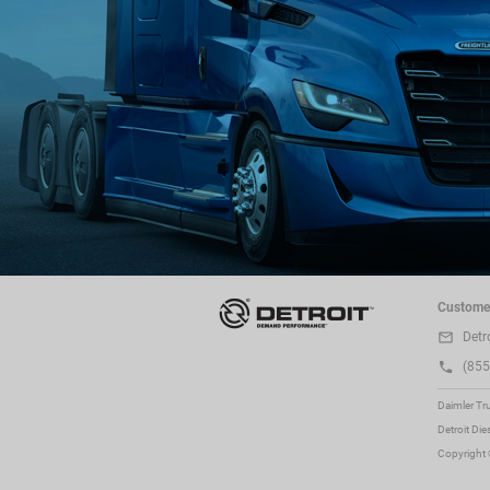
Custome
Detr
(855
Daimler Tr
Detroit Di
Copyright 